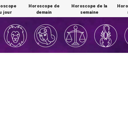
roscope
Horoscope de
Horoscope de la
Horo
u jour
demain
semaine