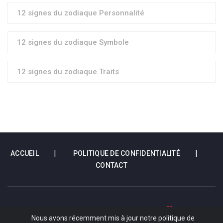
12 signes du zodiaque Personnalité
12 signes du zodiaque Symbole
12 signes du zodiaque Traits
ACCUEIL
POLITIQUE DE CONFIDENTIALITÉ
CONTACT
COPYRIGHT 2022 - 2026 VOTRE HOROSCOPE DU JOUR
TOUS DROITS
Nous avons récemment mis à jour notre politique de