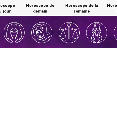
roscope
Horoscope de
Horoscope de la
Horo
u jour
demain
semaine