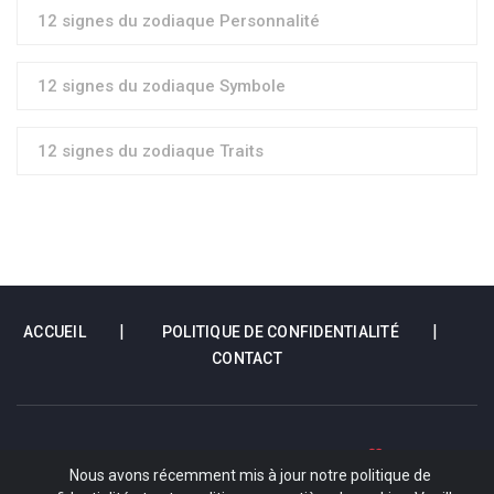
12 signes du zodiaque Personnalité
12 signes du zodiaque Symbole
12 signes du zodiaque Traits
ACCUEIL
POLITIQUE DE CONFIDENTIALITÉ
CONTACT
COPYRIGHT 2022 - 2026 VOTRE HOROSCOPE DU JOUR
TOUS DROITS
Nous avons récemment mis à jour notre politique de
RÉSERVÉS