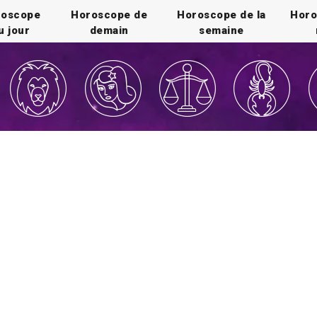
roscope
Horoscope de
Horoscope de la
Horo
u jour
demain
semaine