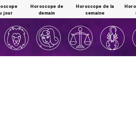
roscope
Horoscope de
Horoscope de la
Horo
u jour
demain
semaine